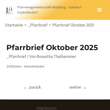
Zum
Pfarreiengemeinschaft Vilsbiburg - Gaindorf -
Inhalt
Seyboldsdorf
MA
springen
ME
Startseite
_Pfarrbrief
Pfarrbrief Oktober 2025
Pfarrbrief Oktober 2025
_Pfarrbrief
/ Von
Roswitha Thalhammer
25Oktober
Herunterladen
Beitragsnavigation
←
zurück
weiter
→
Impressum