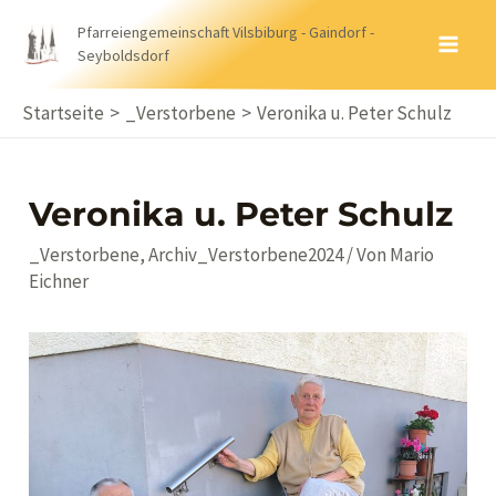
Zum
Pfarreiengemeinschaft Vilsbiburg - Gaindorf -
Inhalt
Seyboldsdorf
MA
springen
ME
Startseite
_Verstorbene
Veronika u. Peter Schulz
Veronika u. Peter Schulz
_Verstorbene
,
Archiv_Verstorbene2024
/ Von
Mario
Eichner