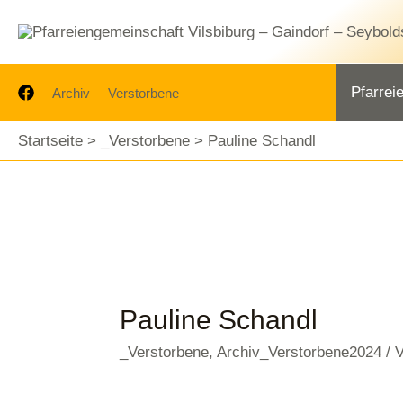
Zum
Inhalt
springen
Pfarrei
Archiv
Verstorbene
Startseite
_Verstorbene
Pauline Schandl
Pauline Schandl
_Verstorbene
,
Archiv_Verstorbene2024
/ 