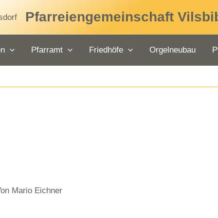
Pfarreiengemeinschaft Vilsbi
en
Pfarramt
Friedhöfe
Orgelneubau
P
Von
Mario Eichner