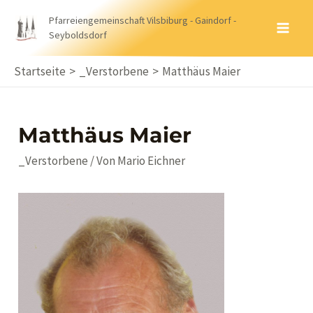
Zum
Pfarreiengemeinschaft Vilsbiburg - Gaindorf -
Inhalt
Seyboldsdorf
MA
springen
ME
Startseite
_Verstorbene
Matthäus Maier
Matthäus Maier
_Verstorbene
/ Von
Mario Eichner