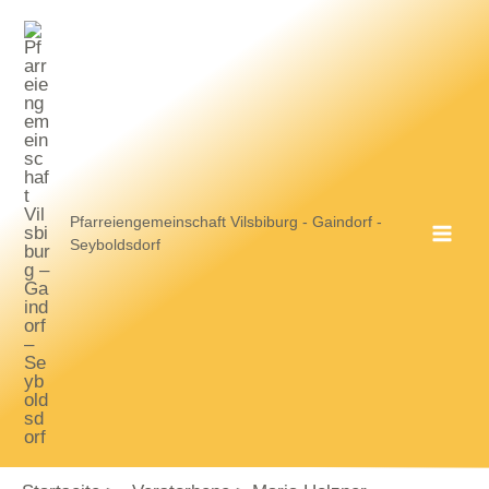
Zum
Inhalt
springen
Pfarreiengemeinschaft Vilsbiburg - Gaindorf -
Seyboldsdorf
MA
ME