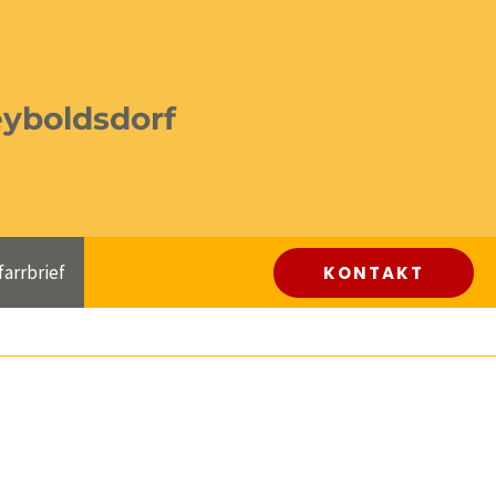
eyboldsdorf
farrbrief
KONTAKT