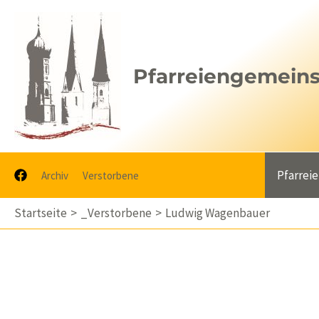
Zum
Inhalt
springen
Pfarreiengemeinsc
Pfarrei
Archiv
Verstorbene
Startseite
_Verstorbene
Ludwig Wagenbauer