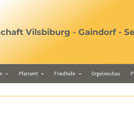
haft Vilsbiburg - Gaindorf - S
en
Pfarramt
Friedhöfe
Orgelneubau
P