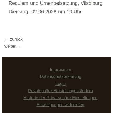
Requiem und Urnenbeisetzung, Vilsbiburg
Dienstag, 02.06.2026 um 10 Uhr
Beitragsnavigation
←
zurück
weiter
→
Impressum
Datenschutzerklärung
Login
Privatsphäre-Einstellungen ändern
Historie der Privatsphäre-Einstellungen
Einwilligungen widerrufen