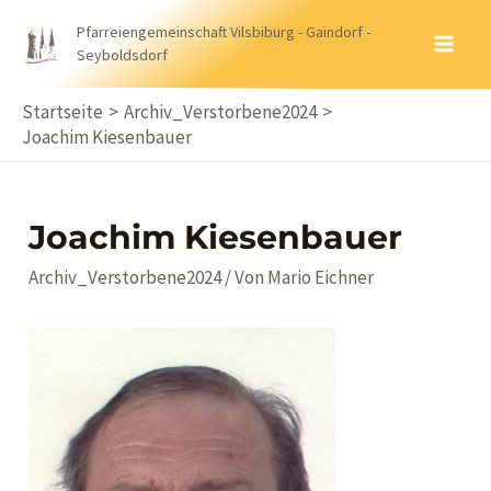
Zum
Pfarreiengemeinschaft Vilsbiburg - Gaindorf -
Inhalt
Seyboldsdorf
MA
springen
ME
Startseite
Archiv_Verstorbene2024
Joachim Kiesenbauer
Joachim Kiesenbauer
Archiv_Verstorbene2024
/ Von
Mario Eichner