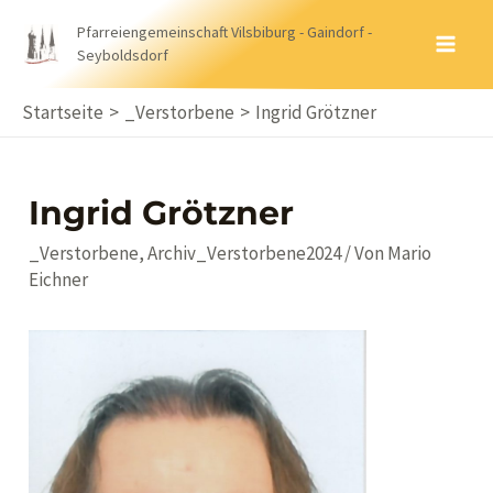
Zum
Pfarreiengemeinschaft Vilsbiburg - Gaindorf -
Inhalt
Seyboldsdorf
MA
springen
ME
Startseite
_Verstorbene
Ingrid Grötzner
Ingrid Grötzner
_Verstorbene
,
Archiv_Verstorbene2024
/ Von
Mario
Eichner