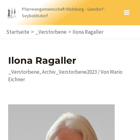
Zum
Pfarreiengemeinschaft Vilsbiburg - Gaindorf -
Inhalt
Seyboldsdorf
MA
springen
ME
Startseite
_Verstorbene
Ilona Ragaller
Ilona Ragaller
_Verstorbene
,
Archiv_Verstorbene2023
/ Von
Mario
Eichner