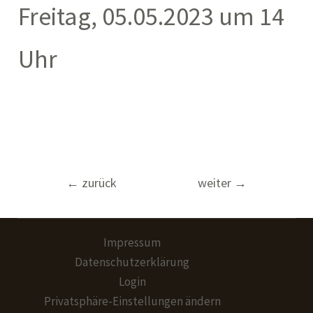
Freitag, 05.05.2023 um 14
Uhr
Beitragsnavigation
←
zurück
weiter
→
Impressum
Datenschutzerklärung
Login
Privatsphäre-Einstellungen ändern