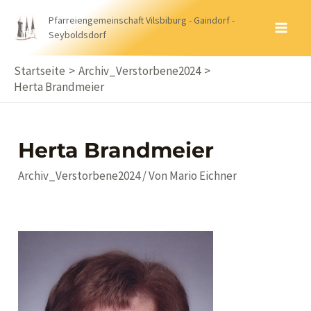
Zum
Pfarreiengemeinschaft Vilsbiburg - Gaindorf -
Inhalt
Seyboldsdorf
MA
springen
ME
Startseite
Archiv_Verstorbene2024
Herta Brandmeier
Herta Brandmeier
Archiv_Verstorbene2024
/ Von
Mario Eichner