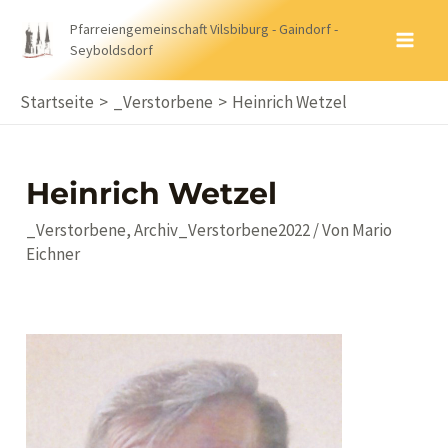
Zum
Pfarreiengemeinschaft Vilsbiburg - Gaindorf -
Inhalt
Seyboldsdorf
MA
springen
ME
Startseite
_Verstorbene
Heinrich Wetzel
Heinrich Wetzel
_Verstorbene
,
Archiv_Verstorbene2022
/ Von
Mario
Eichner