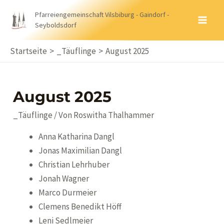
Zum
Pfarreiengemeinschaft Vilsbiburg - Gaindorf -
Inhalt
Seyboldsdorf
MA
springen
ME
Startseite
_Täuflinge
August 2025
August 2025
_Täuflinge
/ Von
Roswitha Thalhammer
Anna Katharina Dangl
Jonas Maximilian Dangl
Christian Lehrhuber
Jonah Wagner
Marco Durmeier
Clemens Benedikt Höff
Leni Sedlmeier