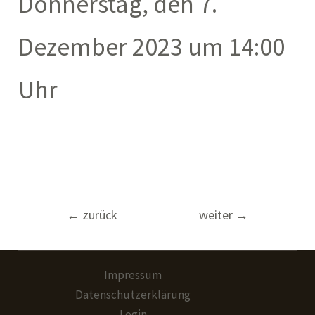
Donnerstag, den 7.
Dezember 2023 um 14:00
Uhr
Beitragsnavigation
←
zurück
weiter
→
Impressum
Datenschutzerklärung
Login