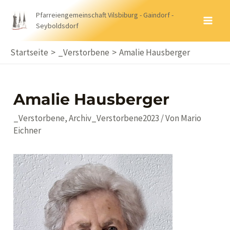
Zum
Pfarreiengemeinschaft Vilsbiburg - Gaindorf -
Inhalt
Seyboldsdorf
MA
springen
ME
Startseite
_Verstorbene
Amalie Hausberger
Amalie Hausberger
_Verstorbene
,
Archiv_Verstorbene2023
/ Von
Mario
Eichner